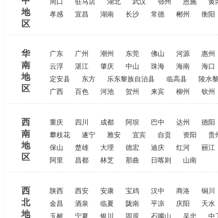
中
周口
驻马店
湖北
武汉
鄂州
恩施
黄
地
孝感
宜昌
湖南
长沙
常德
郴州
衡阳
区
华
广东
广州
潮州
东莞
佛山
河源
惠州
南
云浮
湛江
肇庆
中山
珠海
海南
海口
地
定安县
东方
乐东黎族自治县
临高县
陵水
区
广西
百色
河池
贺州
来宾
柳州
钦州
西
重庆
四川
成都
阿坝
巴中
达州
德阳
南
攀枝花
遂宁
雅安
宜宾
自贡
资阳
贵
地
保山
楚雄
大理
德宏
迪庆
红河
丽江
区
阿里
昌都
林芝
那曲
日喀则
山南
西
陕西
西安
安康
宝鸡
汉中
商洛
铜川
北
金昌
酒泉
临夏
陇南
平凉
庆阳
天水
地
玉树
宁夏
银川
固原
石嘴山
吴忠
中