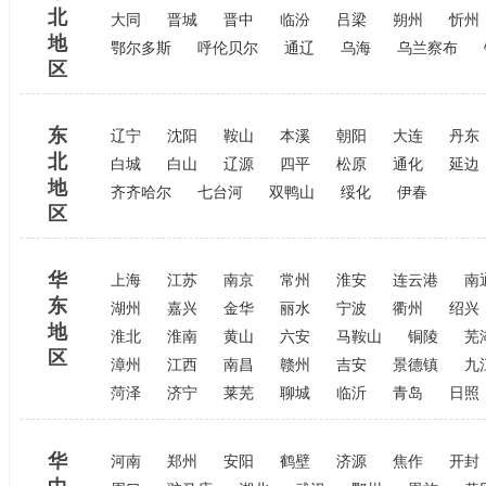
北
大同
晋城
晋中
临汾
吕梁
朔州
忻州
地
鄂尔多斯
呼伦贝尔
通辽
乌海
乌兰察布
区
东
辽宁
沈阳
鞍山
本溪
朝阳
大连
丹东
北
白城
白山
辽源
四平
松原
通化
延边
地
齐齐哈尔
七台河
双鸭山
绥化
伊春
区
华
上海
江苏
南京
常州
淮安
连云港
南
东
湖州
嘉兴
金华
丽水
宁波
衢州
绍兴
地
淮北
淮南
黄山
六安
马鞍山
铜陵
芜
区
漳州
江西
南昌
赣州
吉安
景德镇
九
菏泽
济宁
莱芜
聊城
临沂
青岛
日照
华
河南
郑州
安阳
鹤壁
济源
焦作
开封