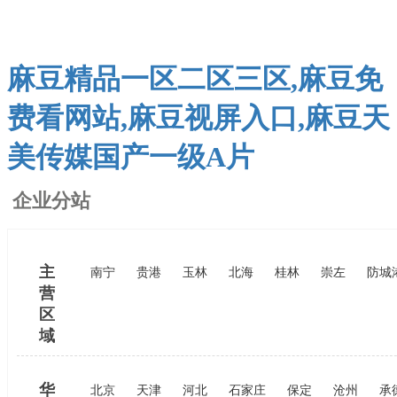
麻豆精品一区二区三区,麻豆免
费看网站,麻豆视屏入口,麻豆天
美传媒国产一级A片
企业分站
主
南宁
贵港
玉林
北海
桂林
崇左
防城
营
区
域
华
北京
天津
河北
石家庄
保定
沧州
承